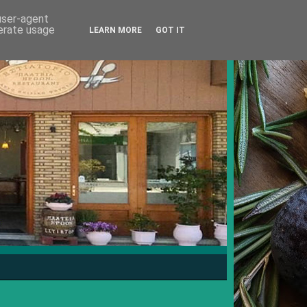
 user-agent
nerate usage
LEARN MORE
GOT IT