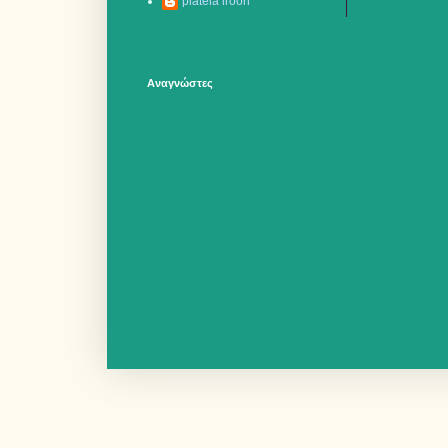
plateia iroon
Αναγνώστες