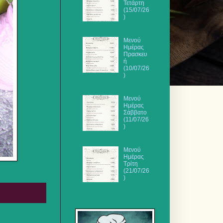
Τετάρτη
(15/07/26
)
Μενού
Ημέρας
Πρασκευ
ή
(10/07/26
)
Μενού
Ημέρας
Σάββατο
(11/07/26
)
Μενού
Ημέρας
Τρίτη
(21/07/26
)