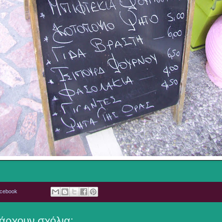
acebook
άρχουν σχόλια: